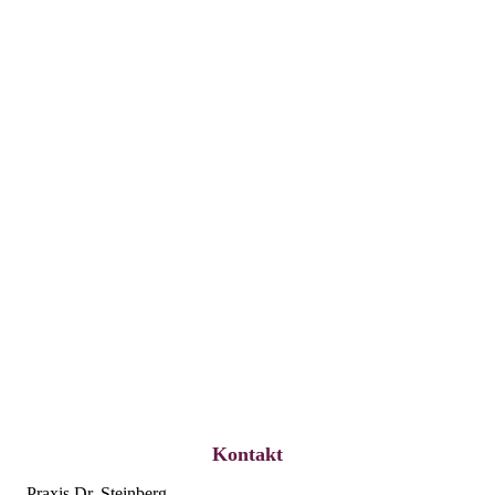
39bdb7ea-426d-4d63-a5af-f9f419aa8149
Kontakt
Praxis Dr. Steinberg